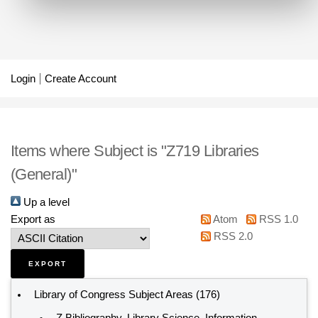
Login
Create Account
Items where Subject is "Z719 Libraries
(General)"
Up a level
Export as
Atom
RSS 1.0
RSS 2.0
Library of Congress Subject Areas
(176)