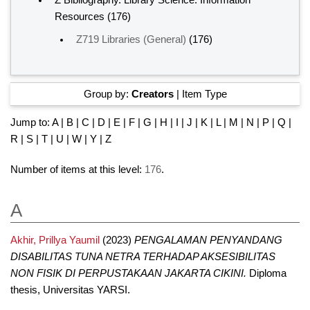
Z Bibliography. Library Science. Information
Resources
(176)
Z719 Libraries (General)
(176)
Group by:
Creators
|
Item Type
Jump to:
A
|
B
|
C
|
D
|
E
|
F
|
G
|
H
|
I
|
J
|
K
|
L
|
M
|
N
|
P
|
Q
|
R
|
S
|
T
|
U
|
W
|
Y
|
Z
Number of items at this level:
176
.
A
Akhir, Prillya Yaumil
(2023)
PENGALAMAN PENYANDANG
DISABILITAS TUNA NETRA TERHADAP AKSESIBILITAS
NON FISIK DI PERPUSTAKAAN JAKARTA CIKINI.
Diploma
thesis, Universitas YARSI.