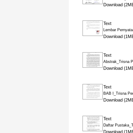
Download (2M
Text
Lembar Pernyata
Download (1M
Text
Abstrak_Trisna P
Download (1M
Text
BAB I_Trisna Per
Download (2M
Text
Daftar Pustaka_T
Download (1M