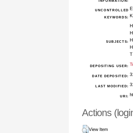
INFORMATION:
E
UNCONTROLLED
K
KEYWORDS:
H
H
H
SUBJECTS:
H
T
T
DEPOSITING USER:
3
DATE DEPOSITED:
3
LAST MODIFIED:
h
URI:
Actions (logi
View Item