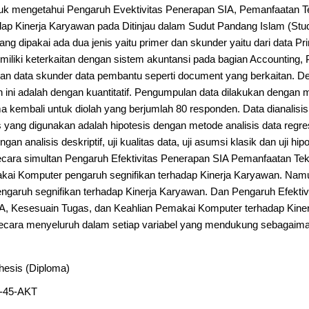
untuk mengetahui Pengaruh Evektivitas Penerapan SIA, Pemanfaatan T
p Kinerja Karyawan pada Ditinjau dalam Sudut Pandang Islam (Studi
ng dipakai ada dua jenis yaitu primer dan skunder yaitu dari data Pri
iliki keterkaitan dengan sistem akuntansi pada bagian Accounting,
an data skunder data pembantu seperti document yang berkaitan. De
n ini adalah dengan kuantitatif. Pengumpulan data dilakukan dengan
ima kembali untuk diolah yang berjumlah 80 responden. Data dianali
yang digunakan adalah hipotesis dengan metode analisis data regres
n analisis deskriptif, uji kualitas data, uji asumsi klasik dan uji hipo
cara simultan Pengaruh Efektivitas Penerapan SIA Pemanfaatan Tek
kai Komputer pengaruh segnifikan terhadap Kinerja Karyawan. Nam
engaruh segnifikan terhadap Kinerja Karyawan. Dan Pengaruh Efektiv
A, Kesesuain Tugas, dan Keahlian Pemakai Komputer terhadap Kine
ecara menyeluruh dalam setiap variabel yang mendukung sebagaimana
hesis (Diploma)
-45-AKT