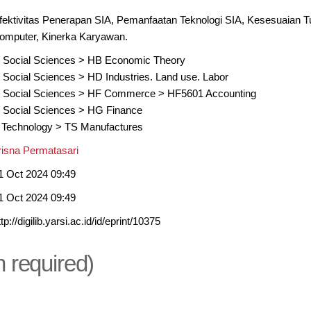
fektivitas Penerapan SIA, Pemanfaatan Teknologi SIA, Kesesuaian 
omputer, Kinerka Karyawan.
 Social Sciences
>
HB Economic Theory
 Social Sciences
>
HD Industries. Land use. Labor
 Social Sciences
>
HF Commerce
>
HF5601 Accounting
 Social Sciences
>
HG Finance
 Technology
>
TS Manufactures
risna Permatasari
1 Oct 2024 09:49
1 Oct 2024 09:49
ttp://digilib.yarsi.ac.id/id/eprint/10375
n required)