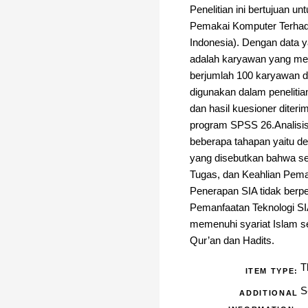
Penelitian ini bertujuan 
Pemakai Komputer Terhada
Indonesia). Dengan data ya
adalah karyawan yang mem
berjumlah 100 karyawan d
digunakan dalam penelitia
dan hasil kuesioner diter
program SPSS 26.Analisis 
beberapa tahapan yaitu denga
yang disebutkan bahwa se
Tugas, dan Keahlian Pema
Penerapan SIA tidak berp
Pemanfaatan Teknologi SI
memenuhi syariat Islam s
Qur’an dan Hadits.
T
ITEM TYPE:
S
ADDITIONAL