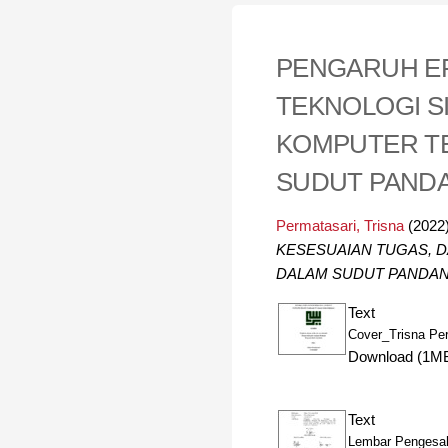
PENGARUH EF
TEKNOLOGI S
KOMPUTER TE
SUDUT PANDANG 
Permatasari, Trisna
(2022
KESESUAIAN TUGAS, 
DALAM SUDUT PANDANG ISL
Text
Cover_Trisna Per
Download (1M
Text
Lembar Pengesah