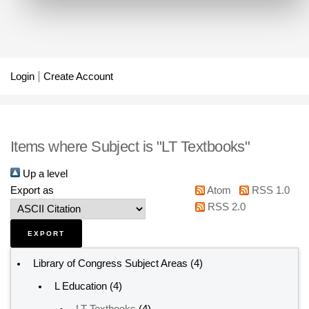
Login
Create Account
Items where Subject is "LT Textbooks"
Up a level
Export as
Atom
RSS 1.0
RSS 2.0
Library of Congress Subject Areas
(4)
L Education
(4)