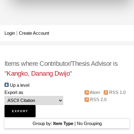
Login
Create Account
Items where Contributor/Thesis Advisor is
"
Kangko, Danang Dwijo
"
Up a level
Export as
Atom
RSS 1.0
RSS 2.0
Group by:
Item Type
|
No Grouping