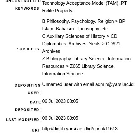
UNCONTROLLED
Technology Acceptance Model (TAM), PT
KEYWORDS:
Relife Property.
B Philosophy. Psychology. Religion
>
BP
Islam. Bahaism. Theosophy, etc
C Auxiliary Sciences of History
>
CD
Diplomatics. Archives. Seals
>
CD921
SUBJECTS:
Archives
Z Bibliography. Library Science. Information
Resources
>
Z665 Library Science.
Information Science
Unnamed user with email
admin@yarsi.ac.id
DEPOSITING
USER:
06 Jul 2023 08:05
DATE
DEPOSITED:
06 Jul 2023 08:05
LAST MODIFIED:
http://digilib.yarsi.ac.id/id/eprint/11613
URI: