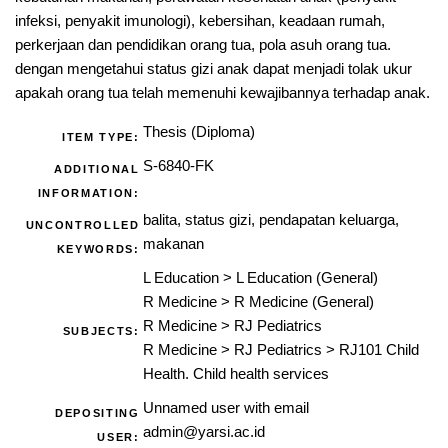
infeksi, penyakit imunologi), kebersihan, keadaan rumah,
perkerjaan dan pendidikan orang tua, pola asuh orang tua.
dengan mengetahui status gizi anak dapat menjadi tolak ukur
apakah orang tua telah memenuhi kewajibannya terhadap anak.
Thesis (Diploma)
ITEM TYPE:
S-6840-FK
ADDITIONAL
INFORMATION:
balita, status gizi, pendapatan keluarga,
UNCONTROLLED
makanan
KEYWORDS:
L Education
>
L Education (General)
R Medicine
>
R Medicine (General)
R Medicine
>
RJ Pediatrics
SUBJECTS:
R Medicine
>
RJ Pediatrics
>
RJ101 Child
Health. Child health services
Unnamed user with email
DEPOSITING
admin@yarsi.ac.id
USER: