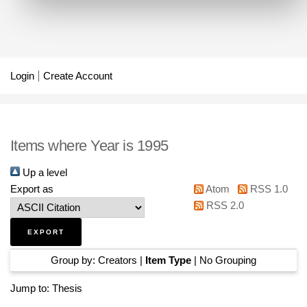
Login
Create Account
Items where Year is 1995
Up a level
Export as
Atom
RSS 1.0
RSS 2.0
Group by:
Creators
|
Item Type
|
No Grouping
Jump to:
Thesis