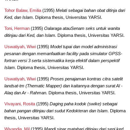
Tohor Balaw, Emilia
(1995)
Melati sebagai bahan obat ditinja dari
Ked, dan Islam.
Diploma thesis, Universitas YARSI.
Toni, Herman
(1995)
Oalaraga atauSenam seks untuk wanita
ditinjau dari Ked, dan Islam.
Diploma thesis, Universitas YARSI.
Uswatiyah, Wiwi
(1995)
Model tupai dan model administrasi
pesanan dengan memanfaatkan facility pada simulator GPSS-
fortran versi 3 serta sistematika kerja efektif dalam perspektif
Islam.
Diploma thesis, Universitas YARSI.
Uswatiyah, Wiwi
(1995)
Proses penajaman kontras citra satelit
landsat-tm (Thematic Mapper) dan kaitannya dengan surat Al -
Alaq dan Ar - Rahman.
Diploma thesis, Universitas YARSI.
Vivayani, Rosita
(1995)
Daging paha kodok (swike) sebagai
bahan pangan ditinjau dari sudut Kedokteran dan Islam.
Diploma
thesis, Universitas YARSI.
Wiyandia, Mil
(1995)
Mandi sinar matahari ditinjau dari segi ked,