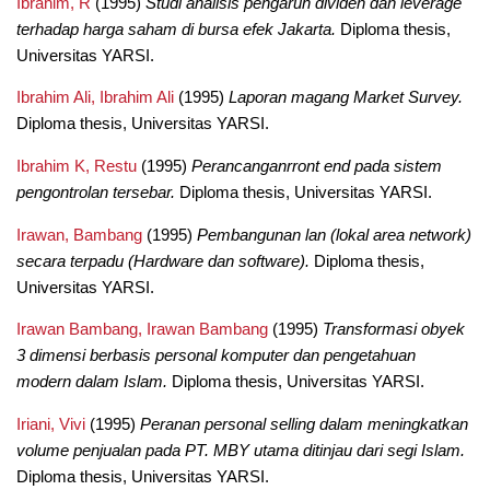
Ibrahim, R
(1995)
Studi analisis pengaruh dividen dan leverage
terhadap harga saham di bursa efek Jakarta.
Diploma thesis,
Universitas YARSI.
Ibrahim Ali, Ibrahim Ali
(1995)
Laporan magang Market Survey.
Diploma thesis, Universitas YARSI.
Ibrahim K, Restu
(1995)
Perancanganrront end pada sistem
pengontrolan tersebar.
Diploma thesis, Universitas YARSI.
Irawan, Bambang
(1995)
Pembangunan lan (lokal area network)
secara terpadu (Hardware dan software).
Diploma thesis,
Universitas YARSI.
Irawan Bambang, Irawan Bambang
(1995)
Transformasi obyek
3 dimensi berbasis personal komputer dan pengetahuan
modern dalam Islam.
Diploma thesis, Universitas YARSI.
Iriani, Vivi
(1995)
Peranan personal selling dalam meningkatkan
volume penjualan pada PT. MBY utama ditinjau dari segi Islam.
Diploma thesis, Universitas YARSI.