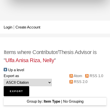
Login
Create Account
Items where Contributor/Thesis Advisor is
"
Ulfa Anisa Riza, Nelly
"
Up a level
Export as
Atom
RSS 1.0
RSS 2.0
Group by:
Item Type
|
No Grouping