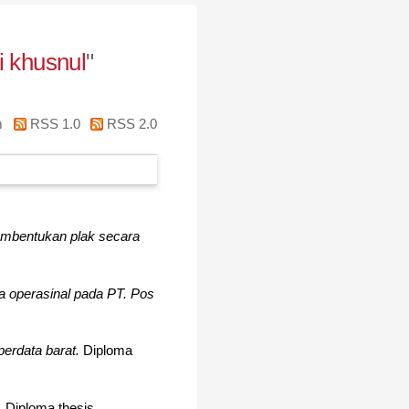
 khusnul
"
m
RSS 1.0
RSS 2.0
embentukan plak secara
a operasinal pada PT. Pos
erdata barat.
Diploma
.
Diploma thesis,