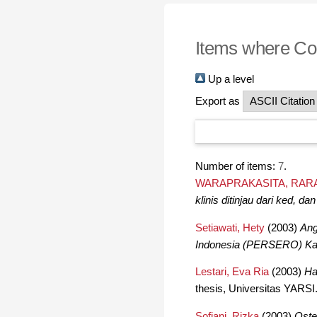
Items where Con
Up a level
Export as
Number of items:
7
.
WARAPRAKASITA, RARA
klinis ditinjau dari ked, dan
Setiawati, Hety
(2003)
Ang
Indonesia (PERSERO) Kan
Lestari, Eva Ria
(2003)
Ha
thesis, Universitas YARSI
Sofiani, Rizka
(2003)
Oste