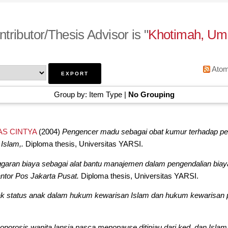
tributor/Thesis Advisor is "
Khotimah, Umi
Ato
Group by:
Item Type
|
No Grouping
S CINTYA
(2004)
Pengencer madu sebagai obat kumur terhadap p
 Islam,.
Diploma thesis, Universitas YARSI.
garan biaya sebagai alat bantu manajemen dalam pengendalian biay
tor Pos Jakarta Pusat.
Diploma thesis, Universitas YARSI.
k status anak dalam hukum kewarisan Islam dan hukum kewarisan p
.
oporosis wanita lansia pasca menopause ditinjau dari ked, dan Islam