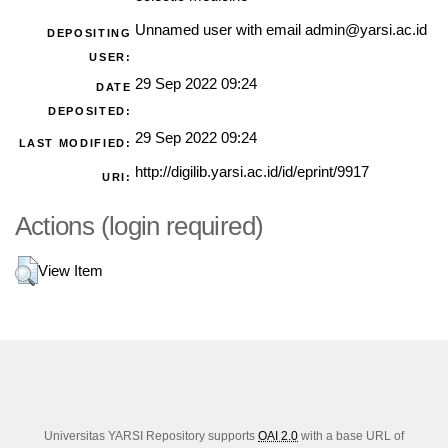
Unnamed user with email
admin@yarsi.ac.id
DEPOSITING
USER:
29 Sep 2022 09:24
DATE
DEPOSITED:
29 Sep 2022 09:24
LAST MODIFIED:
http://digilib.yarsi.ac.id/id/eprint/9917
URI:
Actions (login required)
View Item
Universitas YARSI Repository supports
OAI 2.0
with a base URL of