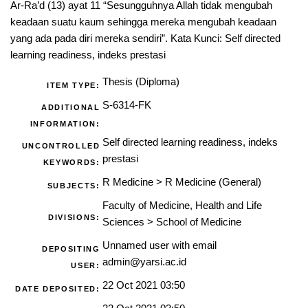
Ar-Ra’d (13) ayat 11 “Sesungguhnya Allah tidak mengubah
keadaan suatu kaum sehingga mereka mengubah keadaan
yang ada pada diri mereka sendiri”. Kata Kunci: Self directed
learning readiness, indeks prestasi
Thesis (Diploma)
ITEM TYPE:
S-6314-FK
ADDITIONAL
INFORMATION:
Self directed learning readiness, indeks
UNCONTROLLED
prestasi
KEYWORDS:
R Medicine
>
R Medicine (General)
SUBJECTS:
Faculty of Medicine, Health and Life
DIVISIONS:
Sciences
>
School of Medicine
Unnamed user with email
DEPOSITING
admin@yarsi.ac.id
USER:
22 Oct 2021 03:50
DATE DEPOSITED: