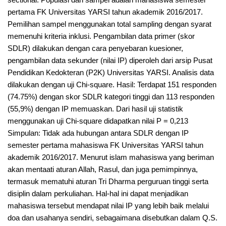
sectional. Populasi dan sampel adalah mahasiswa semester
pertama FK Universitas YARSI tahun akademik 2016/2017.
Pemilihan sampel menggunakan total sampling dengan syarat
memenuhi kriteria inklusi. Pengambilan data primer (skor
SDLR) dilakukan dengan cara penyebaran kuesioner,
pengambilan data sekunder (nilai IP) diperoleh dari arsip Pusat
Pendidikan Kedokteran (P2K) Universitas YARSI. Analisis data
dilakukan dengan uji Chi-square. Hasil: Terdapat 151 responden
(74.75%) dengan skor SDLR kategori tinggi dan 113 responden
(55,9%) dengan IP memuaskan. Dari hasil uji statistik
menggunakan uji Chi-square didapatkan nilai P = 0,213
Simpulan: Tidak ada hubungan antara SDLR dengan IP
semester pertama mahasiswa FK Universitas YARSI tahun
akademik 2016/2017. Menurut islam mahasiswa yang beriman
akan mentaati aturan Allah, Rasul, dan juga pemimpinnya,
termasuk mematuhi aturan Tri Dharma perguruan tinggi serta
disiplin dalam perkuliahan. Hal-hal ini dapat menjadikan
mahasiswa tersebut mendapat nilai IP yang lebih baik melalui
doa dan usahanya sendiri, sebagaimana disebutkan dalam Q.S.