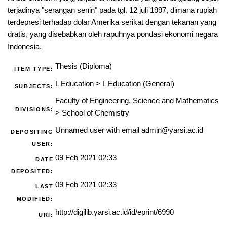
terjadinya "serangan senin" pada tgl. 12 juli 1997, dimana rupiah
terdepresi terhadap dolar Amerika serikat dengan tekanan yang
dratis, yang disebabkan oleh rapuhnya pondasi ekonomi negara
Indonesia.
Thesis (Diploma)
ITEM TYPE:
L Education
>
L Education (General)
SUBJECTS:
Faculty of Engineering, Science and Mathematics
DIVISIONS:
>
School of Chemistry
Unnamed user with email
admin@yarsi.ac.id
DEPOSITING
USER:
09 Feb 2021 02:33
DATE
DEPOSITED:
09 Feb 2021 02:33
LAST
MODIFIED:
http://digilib.yarsi.ac.id/id/eprint/6990
URI: