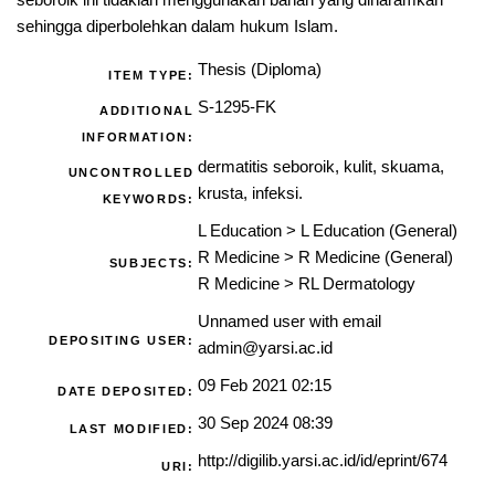
seboroik ini tidaklah menggunakan bahan yang diharamkan
sehingga diperbolehkan dalam hukum Islam.
Thesis (Diploma)
ITEM TYPE:
S-1295-FK
ADDITIONAL
INFORMATION:
dermatitis seboroik, kulit, skuama,
UNCONTROLLED
krusta, infeksi.
KEYWORDS:
L Education
>
L Education (General)
R Medicine
>
R Medicine (General)
SUBJECTS:
R Medicine
>
RL Dermatology
Unnamed user with email
DEPOSITING USER:
admin@yarsi.ac.id
09 Feb 2021 02:15
DATE DEPOSITED:
30 Sep 2024 08:39
LAST MODIFIED:
http://digilib.yarsi.ac.id/id/eprint/674
URI: