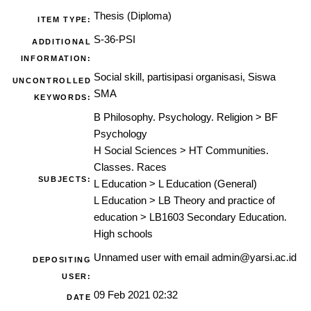
Thesis (Diploma)
ITEM TYPE:
S-36-PSI
ADDITIONAL
INFORMATION:
Social skill, partisipasi organisasi, Siswa
UNCONTROLLED
SMA
KEYWORDS:
B Philosophy. Psychology. Religion
>
BF
Psychology
H Social Sciences
>
HT Communities.
Classes. Races
SUBJECTS:
L Education
>
L Education (General)
L Education
>
LB Theory and practice of
education
>
LB1603 Secondary Education.
High schools
Unnamed user with email
admin@yarsi.ac.id
DEPOSITING
USER:
09 Feb 2021 02:32
DATE