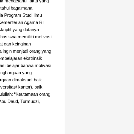
tuk mengetahui fakta yang
etahui bagaimana
a Program Studi Ilmu
r Kementerian Agama RI
riptif yang datanya
ahasiswa memiliki motivasi
at dan keinginan
a ingin menjadi orang yang
mbelajaran ekstrinsik
asi belajar bahwa motivasi
penghargaan yang
rgaan dimaksud, baik
rsitas/ kantor), baik
ulullah: “Keutamaan orang
 Abu Daud, Turmudzi,