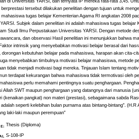
ah di Universitas YARSI, dan ternyata IP mereka rata-rata 3,45. Un
rprestasi tersebut dilakukan penelitian dengan tujuan untuk meng
r mahasiswa tugas belajar Kementerian Agama RI angkatan 2008 pad
 YARSI. Subjek dalam penelitian ini adalah mahasiswa tugas belaja
am Studi Ilmu Perpustakaan Universitas YARSI. Dengan metode desk
 wawancara, dan observasi Hasil penelitian ini menunjukkan bahwa m
 Faktor intrinsik yang menyebabkan motivasi belajar berasal dari hasr
 dorongan kebutuhan belajar pada mahasiswa, harapan akan cita-cit
 juga menyebabkan timbulnya motivasi belajar mahasiswa, metode pe
 tidak menjadi motivasi bagi mereka. Tinjauan Islam tentang motiv
amun terdapat kekurangan bahwa mahasiswa tidak termotivasi oleh 
u, mahasiswa perlu memahami pentingnya suatu penghargaan. Pengha
si Allah SWT maupun penghargaan yang datangnya dari manusia (unive
i (kenaikan pangkat) non materi (prestasi), sebagaimana sabda Ras
) adalah seperti kelebihan bulan purnama atas bintang-bintang”. (H.R
rang laki-laki maupun perempuan”
Thesis (Diploma)
PE:
S-108-IP
AL