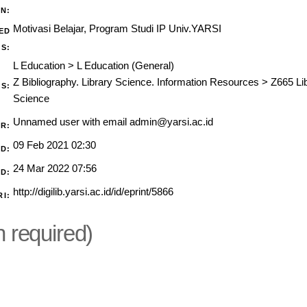
N:
Motivasi Belajar, Program Studi IP Univ.YARSI
ED
S:
L Education
>
L Education (General)
Z Bibliography. Library Science. Information Resources
>
Z665 Li
S:
Science
Unnamed user with email
admin@yarsi.ac.id
R:
09 Feb 2021 02:30
D:
24 Mar 2022 07:56
D:
http://digilib.yarsi.ac.id/id/eprint/5866
RI:
n required)