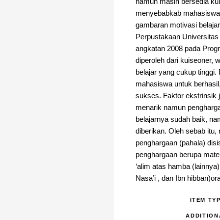
namun masih bersedia kuli
menyebabkab mahasiswa be
gambaran motivasi belaja
Perpustakaan Universitas
angkatan 2008 pada Progr
diperoleh dari kuiseoner,
belajar yang cukup tinggi.
mahasiswa untuk berhasil,
sukses. Faktor ekstrinsik
menarik namun penghargaan
belajarnya sudah baik, n
diberikan. Oleh sebab it
penghargaan (pahala) disi
penghargaan berupa mater
‘alim atas hamba (lainnya
Nasa’i , dan Ibn hibban)o
ITEM TY
ADDITION