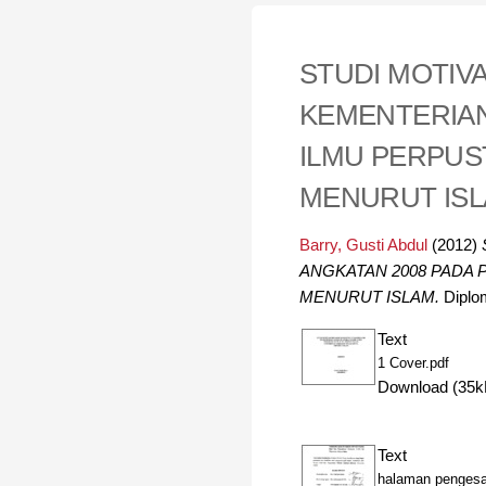
STUDI MOTIV
KEMENTERIAN
ILMU PERPUS
MENURUT IS
Barry, Gusti Abdul
(2012)
ANGKATAN 2008 PADA 
MENURUT ISLAM.
Diplom
Text
1 Cover.pdf
Download (35k
Text
halaman pengesah