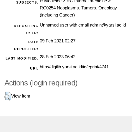
R Medicine
>
RC Internal medicine
>
SUBJECTS:
RC0254 Neoplasms. Tumors. Oncology
(including Cancer)
Unnamed user with email
admin@yarsi.ac.id
DEPOSITING
USER:
09 Feb 2021 02:27
DATE
DEPOSITED:
28 Feb 2023 06:42
LAST MODIFIED:
http://digilib.yarsi.ac.id/id/eprint/4741
URI:
Actions (login required)
View Item