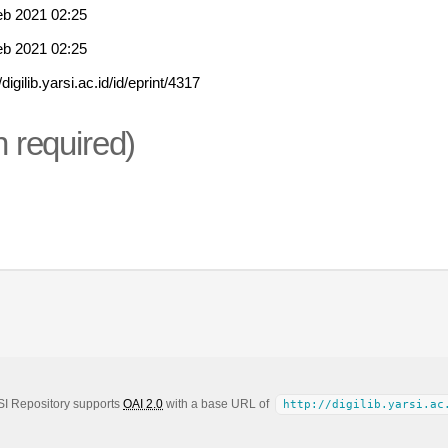
eb 2021 02:25
eb 2021 02:25
//digilib.yarsi.ac.id/id/eprint/4317
n required)
SI Repository supports
OAI 2.0
with a base URL of
http://digilib.yarsi.ac