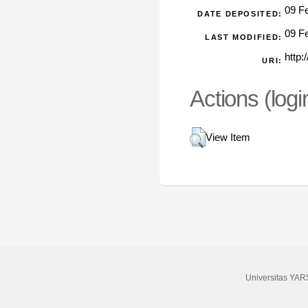
09 F
DATE DEPOSITED:
09 F
LAST MODIFIED:
http:
URI:
Actions (logi
View Item
Universitas YAR