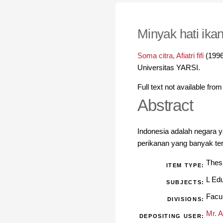
Minyak hati ikan
Soma citra, Afiatri fifi
(199
Universitas YARSI.
Full text not available from
Abstract
Indonesia adalah negara y
perikanan yang banyak ter
Thes
ITEM TYPE:
L Ed
SUBJECTS:
Facu
DIVISIONS:
Mr. 
DEPOSITING USER: