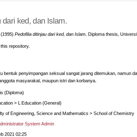
u dari ked, dan Islam.
(1995)
Pedofilia ditinjau dari ked, dan Islam.
Diploma thesis, Univers
 this repository.
satu bentuk penyimpangan seksual sangat jarang ditemukan, namun 
,anggota masyarakat, maupun istri dan korbanya.
is (Diploma)
ucation
>
L Education (General)
lty of Engineering, Science and Mathematics
>
School of Chemistry
Administrator System Admin
eb 2021 02:25