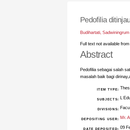
Pedofilia ditinja
Budihartati, Sadwiningrum
Full text not available from
Abstract
Pedofilia sebagai salah 
masalah baik bagi dirinay
Thes
ITEM TYPE:
L Ed
SUBJECTS:
Facu
DIVISIONS:
Mr. 
DEPOSITING USER:
09 F
DATE DEPOSITED: