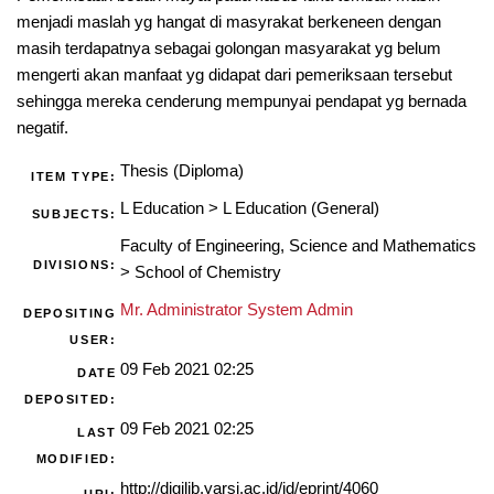
menjadi maslah yg hangat di masyrakat berkeneen dengan
masih terdapatnya sebagai golongan masyarakat yg belum
mengerti akan manfaat yg didapat dari pemeriksaan tersebut
sehingga mereka cenderung mempunyai pendapat yg bernada
negatif.
Thesis (Diploma)
ITEM TYPE:
L Education
>
L Education (General)
SUBJECTS:
Faculty of Engineering, Science and Mathematics
DIVISIONS:
>
School of Chemistry
Mr. Administrator System Admin
DEPOSITING
USER:
09 Feb 2021 02:25
DATE
DEPOSITED:
09 Feb 2021 02:25
LAST
MODIFIED:
http://digilib.yarsi.ac.id/id/eprint/4060