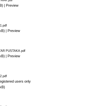
TRAK.pdf
B)
|
Preview
1.pdf
kB)
|
Preview
TAR PUSTAKA.pdf
kB)
|
Preview
2.pdf
egistered users only
kB)