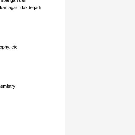
kembangan dan
an agar tidak terjadi
ophy, etc
hemistry