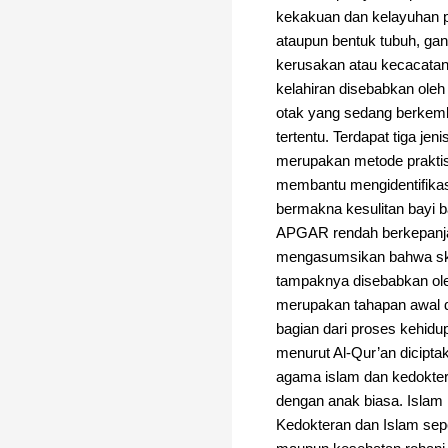
kekakuan dan kelayuhan pa
ataupun bentuk tubuh, gan
kerusakan atau kecacatan
kelahiran disebabkan ole
otak yang sedang berkemb
tertentu. Terdapat tiga jen
merupakan metode praktis 
membantu mengidentifikasi
bermakna kesulitan bayi b
APGAR rendah berkepanja
mengasumsikan bahwa skor 
tampaknya disebabkan oleh
merupakan tahapan awal d
bagian dari proses kehidu
menurut Al-Qur’an dicipt
agama islam dan kedoktera
dengan anak biasa. Isla
Kedokteran dan Islam sep