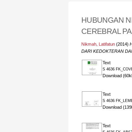
HUBUNGAN NI
CEREBRAL PA
Nikmah, Latifatun
(2014)
DARI KEDOKTERAN DAN
Text
S 4636 FK_COV
Download (60k
Text
S 4636 FK_LEM
Download (139
Text