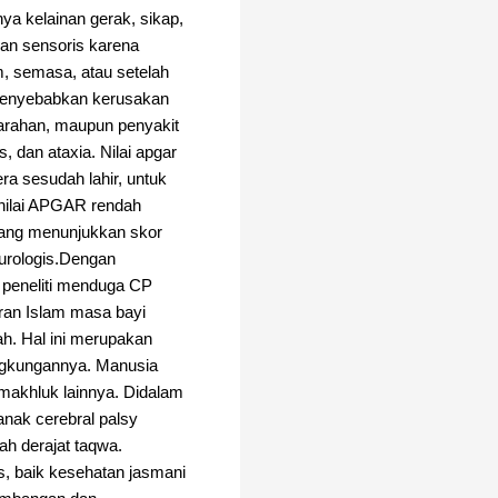
ya kelainan gerak, sikap,
dan sensoris karena
, semasa, atau setelah
g menyebabkan kerusakan
darahan, maupun penyakit
s, dan ataxia. Nilai apgar
ra sesudah lahir, untuk
 nilai APGAR rendah
 yang menunjukkan skor
urologis.Dengan
, peneliti menduga CP
aran Islam masa bayi
h. Hal ini merupakan
ingkungannya. Manusia
makhluk lainnya. Didalam
anak cerebral palsy
 derajat taqwa.
, baik kesehatan jasmani