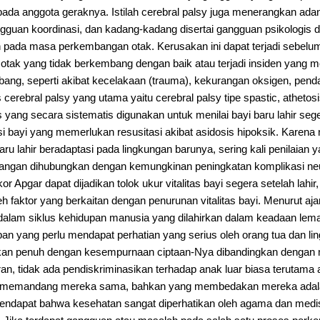
da anggota geraknya. Istilah cerebral palsy juga menerangkan adan
gguan koordinasi, dan kadang-kadang disertai gangguan psikologis 
 pada masa perkembangan otak. Kerusakan ini dapat terjadi sebelum
h otak yang tidak berkembang dengan baik atau terjadi insiden yan
ang, seperti akibat kecelakaan (trauma), kekurangan oksigen, pen
is cerebral palsy yang utama yaitu cerebral palsy tipe spastic, athetosi
yang secara sistematis digunakan untuk menilai bayi baru lahir sege
 bayi yang memerlukan resusitasi akibat asidosis hipoksik. Karena
aru lahir beradaptasi pada lingkungan barunya, sering kali penilaian
ngan dihubungkan dengan kemungkinan peningkatan komplikasi ne
Apgar dapat dijadikan tolok ukur vitalitas bayi segera setelah lahir
 faktor yang berkaitan dengan penurunan vitalitas bayi. Menurut aj
alam siklus kehidupan manusia yang dilahirkan dalam keadaan lema
pan yang perlu mendapat perhatian yang serius oleh orang tua dan l
akan penuh dengan kesempurnaan ciptaan-Nya dibandingkan dengan 
n, tidak ada pendiskriminasikan terhadap anak luar biasa terutama 
m memandang mereka sama, bahkan yang membedakan mereka adalah
endapat bahwa kesehatan sangat diperhatikan oleh agama dan medis