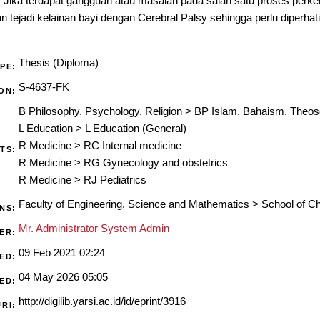
 Jika terdapat gangguan atau masalah pada salah satu proses per
tejadi kelainan bayi dengan Cerebral Palsy sehingga perlu diperhatik
Thesis (Diploma)
PE:
S-4637-FK
ON:
B Philosophy. Psychology. Religion
>
BP Islam. Bahaism. Theos
L Education
>
L Education (General)
R Medicine
>
RC Internal medicine
TS:
R Medicine
>
RG Gynecology and obstetrics
R Medicine
>
RJ Pediatrics
Faculty of Engineering, Science and Mathematics
>
School of C
ONS:
Mr. Administrator System Admin
ER:
09 Feb 2021 02:24
ED:
04 May 2026 05:05
ED:
http://digilib.yarsi.ac.id/id/eprint/3916
URI: