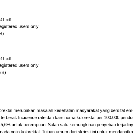
41.pdf
egistered users only
B)
41.pdf
egistered users only
kB)
lorektal merupakan masalah kesehatan masyarakat yang bersifat em
r terberat. Incidence rate dari karsinoma kolorektal per 100.000 pend
 15,6% untuk perempuan. Salah satu kemungkinan penyebab terjadiny
da polip kolorektal. Tujuan umum dari skripsi ini untuk mendapatk