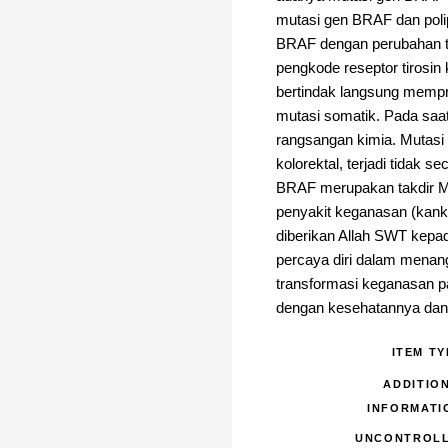
mutasi gen BRAF dan poli
BRAF dengan perubahan tr
pengkode reseptor tirosin
bertindak langsung memp
mutasi somatik. Pada saa
rangsangan kimia. Mutasi
kolorektal, terjadi tidak s
BRAF merupakan takdir Mu
penyakit keganasan (kanke
diberikan Allah SWT kepa
percaya diri dalam menan
transformasi keganasan pa
dengan kesehatannya dan 
ITEM TY
ADDITIO
INFORMATI
UNCONTROL