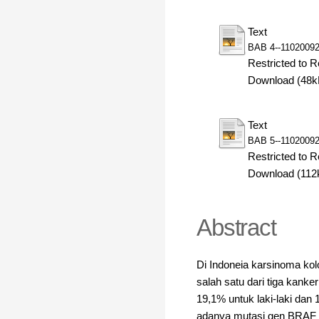
Text
BAB 4--11020092
Restricted to R
Download (48k
Text
BAB 5--11020092
Restricted to R
Download (112
Abstract
Di Indoneia karsinoma ko
salah satu dari tiga kanke
19,1% untuk laki-laki dan
adanya mutasi gen BRAF pa