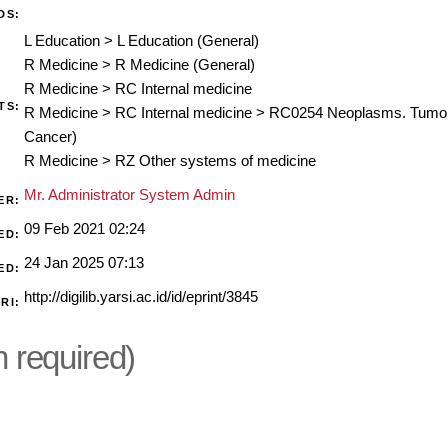
DS:
L Education
>
L Education (General)
R Medicine
>
R Medicine (General)
R Medicine
>
RC Internal medicine
TS:
R Medicine
>
RC Internal medicine
>
RC0254 Neoplasms. Tumors
Cancer)
R Medicine
>
RZ Other systems of medicine
Mr. Administrator System Admin
ER:
09 Feb 2021 02:24
ED:
24 Jan 2025 07:13
ED:
http://digilib.yarsi.ac.id/id/eprint/3845
RI:
n required)