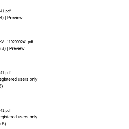
41.pdf
B)
|
Preview
A--1102009241.pdf
kB)
|
Preview
41.pdf
egistered users only
B)
41.pdf
egistered users only
kB)