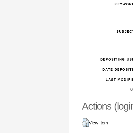
KEYWOR
SUBJEC
DEPOSITING US
DATE DEPOSIT
LAST MODIFI
U
Actions (logi
View Item