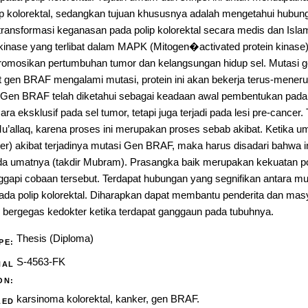
p kolorektal, sedangkan tujuan khususnya adalah mengetahui hubung
ansformasi keganasan pada polip kolorektal secara medis dan Isl
 kinase yang terlibat dalam MAPK (Mitogen�activated protein kinase
romosikan pertumbuhan tumor dan kelangsungan hidup sel. Mutasi
t gen BRAF mengalami mutasi, protein ini akan bekerja terus-mener
 Gen BRAF telah diketahui sebagai keadaan awal pembentukan pada
ecara eksklusif pada sel tumor, tetapi juga terjadi pada lesi pre-cancer
’allaq, karena proses ini merupakan proses sebab akibat. Ketika u
r) akibat terjadinya mutasi Gen BRAF, maka harus disadari bahwa i
da umatnya (takdir Mubram). Prasangka baik merupakan kekuatan po
ggapi cobaan tersebut. Terdapat hubungan yang segnifikan antara 
da polip kolorektal. Diharapkan dapat membantu penderita dan masy
bergegas kedokter ketika terdapat ganggaun pada tubuhnya.
Thesis (Diploma)
PE:
S-4563-FK
NAL
ON:
karsinoma kolorektal, kanker, gen BRAF.
LED