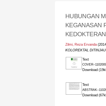
HUBUNGAN M
KEGANASAN P
KEDOKTERAN 
Zilmi, Reza Ervanda
(201
KOLOREKTAL DITINJAU
Text
COVER--1102009
Download (19k
Text
ABSTRAK--11020
Download (67k