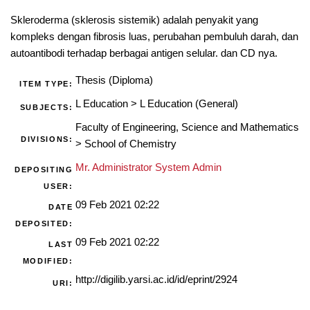
Skleroderma (sklerosis sistemik) adalah penyakit yang
kompleks dengan fibrosis luas, perubahan pembuluh darah, dan
autoantibodi terhadap berbagai antigen selular. dan CD nya.
Thesis (Diploma)
ITEM TYPE:
L Education
>
L Education (General)
SUBJECTS:
Faculty of Engineering, Science and Mathematics
DIVISIONS:
>
School of Chemistry
Mr. Administrator System Admin
DEPOSITING
USER:
09 Feb 2021 02:22
DATE
DEPOSITED:
09 Feb 2021 02:22
LAST
MODIFIED:
http://digilib.yarsi.ac.id/id/eprint/2924
URI: