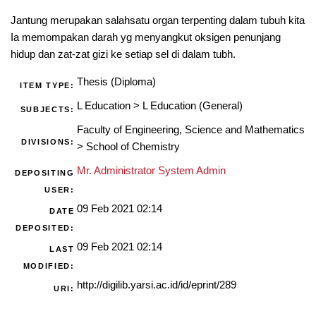
Jantung merupakan salahsatu organ terpenting dalam tubuh kita
Ia memompakan darah yg menyangkut oksigen penunjang
hidup dan zat-zat gizi ke setiap sel di dalam tubh.
Thesis (Diploma)
ITEM TYPE:
L Education
>
L Education (General)
SUBJECTS:
Faculty of Engineering, Science and Mathematics
DIVISIONS:
>
School of Chemistry
Mr. Administrator System Admin
DEPOSITING
USER:
09 Feb 2021 02:14
DATE
DEPOSITED:
09 Feb 2021 02:14
LAST
MODIFIED:
http://digilib.yarsi.ac.id/id/eprint/289
URI: