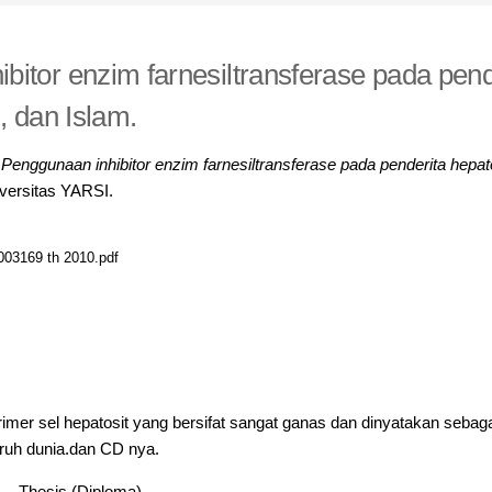
bitor enzim farnesiltransferase pada pen
d, dan Islam.
)
Penggunaan inhibitor enzim farnesiltransferase pada penderita hepat
versitas YARSI.
03169 th 2010.pdf
mer sel hepatosit yang bersifat sangat ganas dan dinyatakan sebag
luruh dunia.dan CD nya.
Thesis (Diploma)