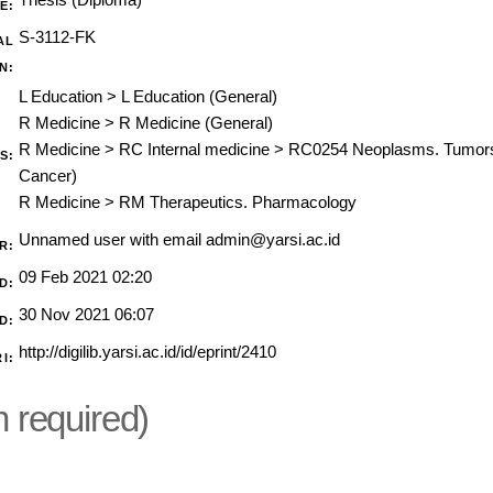
E:
S-3112-FK
AL
N:
L Education
>
L Education (General)
R Medicine
>
R Medicine (General)
R Medicine
>
RC Internal medicine
>
RC0254 Neoplasms. Tumors.
S:
Cancer)
R Medicine
>
RM Therapeutics. Pharmacology
Unnamed user with email
admin@yarsi.ac.id
R:
09 Feb 2021 02:20
D:
30 Nov 2021 06:07
D:
http://digilib.yarsi.ac.id/id/eprint/2410
I:
n required)