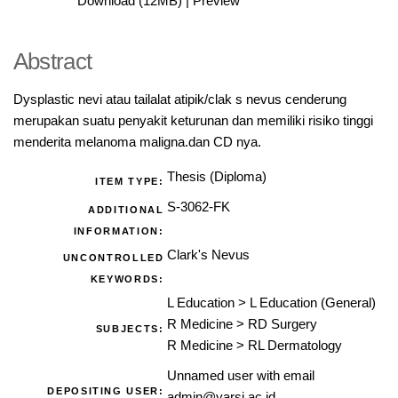
Download (12MB)
|
Preview
Abstract
Dysplastic nevi atau tailalat atipik/clak s nevus cenderung
merupakan suatu penyakit keturunan dan memiliki risiko tinggi
menderita melanoma maligna.dan CD nya.
Thesis (Diploma)
ITEM TYPE:
S-3062-FK
ADDITIONAL
INFORMATION:
Clark's Nevus
UNCONTROLLED
KEYWORDS:
L Education
>
L Education (General)
R Medicine
>
RD Surgery
SUBJECTS:
R Medicine
>
RL Dermatology
Unnamed user with email
DEPOSITING USER:
admin@yarsi.ac.id