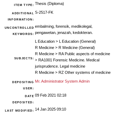
Thesis (Diploma)
ITEM TYPE:
S-2517-FK
ADDITIONAL
INFORMATION:
embalming, forensik, medikolegal,
UNCONTROLLED
pengawetan, jenazah, kedokteran.
KEYWORDS:
L Education
>
L Education (General)
R Medicine
>
R Medicine (General)
R Medicine
>
RA Public aspects of medicine
SUBJECTS:
>
RA1001 Forensic Medicine. Medical
jurisprudence. Legal medicine
R Medicine
>
RZ Other systems of medicine
Mr. Administrator System Admin
DEPOSITING
USER:
09 Feb 2021 02:18
DATE
DEPOSITED:
14 Jan 2025 09:10
LAST MODIFIED: