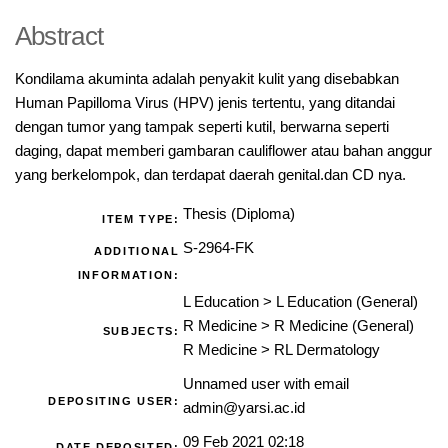
Abstract
Kondilama akuminta adalah penyakit kulit yang disebabkan
Human Papilloma Virus (HPV) jenis tertentu, yang ditandai
dengan tumor yang tampak seperti kutil, berwarna seperti
daging, dapat memberi gambaran cauliflower atau bahan anggur
yang berkelompok, dan terdapat daerah genital.dan CD nya.
Thesis (Diploma)
ITEM TYPE:
S-2964-FK
ADDITIONAL
INFORMATION:
L Education
>
L Education (General)
R Medicine
>
R Medicine (General)
SUBJECTS:
R Medicine
>
RL Dermatology
Unnamed user with email
DEPOSITING USER:
admin@yarsi.ac.id
09 Feb 2021 02:18
DATE DEPOSITED: