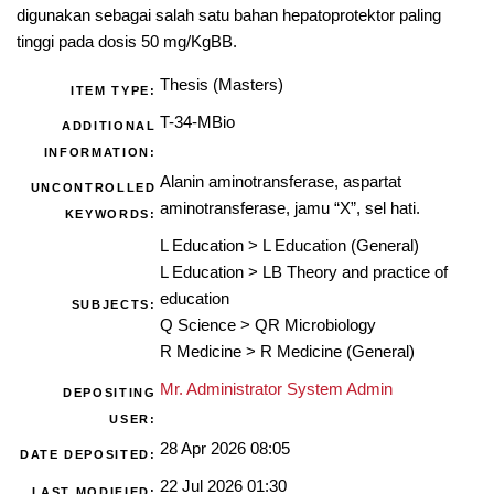
digunakan sebagai salah satu bahan hepatoprotektor paling
tinggi pada dosis 50 mg/KgBB.
Thesis (Masters)
ITEM TYPE:
T-34-MBio
ADDITIONAL
INFORMATION:
Alanin aminotransferase, aspartat
UNCONTROLLED
aminotransferase, jamu “X”, sel hati.
KEYWORDS:
L Education
>
L Education (General)
L Education
>
LB Theory and practice of
education
SUBJECTS:
Q Science
>
QR Microbiology
R Medicine
>
R Medicine (General)
Mr. Administrator System Admin
DEPOSITING
USER:
28 Apr 2026 08:05
DATE DEPOSITED:
22 Jul 2026 01:30
LAST MODIFIED: