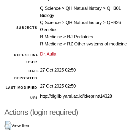
Q Science
>
QH Natural history
>
QH301
Biology
Q Science
>
QH Natural history
>
QH426
SUBJECTS:
Genetics
R Medicine
>
RJ Pediatrics
R Medicine
>
RZ Other systems of medicine
Dr. Aulia
DEPOSITING
USER:
27 Oct 2025 02:50
DATE
DEPOSITED:
27 Oct 2025 02:50
LAST MODIFIED:
http://digilib.yarsi.ac.id/id/eprint/14328
URI:
Actions (login required)
View Item