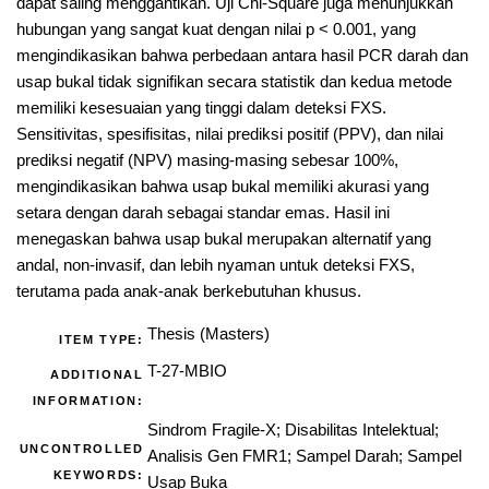
dapat saling menggantikan. Uji Chi-Square juga menunjukkan
hubungan yang sangat kuat dengan nilai p < 0.001, yang
mengindikasikan bahwa perbedaan antara hasil PCR darah dan
usap bukal tidak signifikan secara statistik dan kedua metode
memiliki kesesuaian yang tinggi dalam deteksi FXS.
Sensitivitas, spesifisitas, nilai prediksi positif (PPV), dan nilai
prediksi negatif (NPV) masing-masing sebesar 100%,
mengindikasikan bahwa usap bukal memiliki akurasi yang
setara dengan darah sebagai standar emas. Hasil ini
menegaskan bahwa usap bukal merupakan alternatif yang
andal, non-invasif, dan lebih nyaman untuk deteksi FXS,
terutama pada anak-anak berkebutuhan khusus.
Thesis (Masters)
ITEM TYPE:
T-27-MBIO
ADDITIONAL
INFORMATION:
Sindrom Fragile-X; Disabilitas Intelektual;
UNCONTROLLED
Analisis Gen FMR1; Sampel Darah; Sampel
KEYWORDS:
Usap Buka