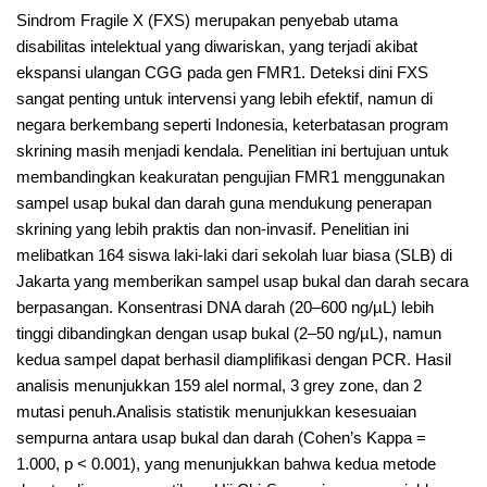
Sindrom Fragile X (FXS) merupakan penyebab utama
disabilitas intelektual yang diwariskan, yang terjadi akibat
ekspansi ulangan CGG pada gen FMR1. Deteksi dini FXS
sangat penting untuk intervensi yang lebih efektif, namun di
negara berkembang seperti Indonesia, keterbatasan program
skrining masih menjadi kendala. Penelitian ini bertujuan untuk
membandingkan keakuratan pengujian FMR1 menggunakan
sampel usap bukal dan darah guna mendukung penerapan
skrining yang lebih praktis dan non-invasif. Penelitian ini
melibatkan 164 siswa laki-laki dari sekolah luar biasa (SLB) di
Jakarta yang memberikan sampel usap bukal dan darah secara
berpasangan. Konsentrasi DNA darah (20–600 ng/µL) lebih
tinggi dibandingkan dengan usap bukal (2–50 ng/µL), namun
kedua sampel dapat berhasil diamplifikasi dengan PCR. Hasil
analisis menunjukkan 159 alel normal, 3 grey zone, dan 2
mutasi penuh.Analisis statistik menunjukkan kesesuaian
sempurna antara usap bukal dan darah (Cohen’s Kappa =
1.000, p < 0.001), yang menunjukkan bahwa kedua metode