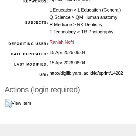
KEYWORDS:
L Education
>
L Education (General)
Q Science
>
QM Human anatomy
SUBJECTS:
R Medicine
>
RK Dentistry
T Technology
>
TR Photography
Raniah Nofri
DEPOSITING USER:
15 Apr 2026 06:04
DATE DEPOSITED:
15 Apr 2026 06:04
LAST MODIFIED:
http://digilib.yarsi.ac.id/id/eprint/14282
URI:
Actions (login required)
View Item