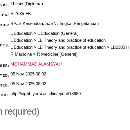
Thesis (Diploma)
TYPE:
S-7635-FK
ION:
BPJS Kesehatan, SJSN, Tingkat Pengetahuan
RDS:
L Education
>
L Education (General)
L Education
>
LB Theory and practice of education
CTS:
L Education
>
LB Theory and practice of education
>
LB2300 Hi
R Medicine
>
R Medicine (General)
MOHAMMAD ALAMSYAH
USER:
05 Nov 2025 08:02
TED:
05 Nov 2025 08:02
FIED:
http://digilib.yarsi.ac.id/id/eprint/13680
URI:
n required)