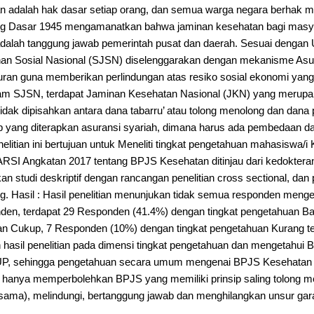
an adalah hak dasar setiap orang, dan semua warga negara berhak 
g Dasar 1945 mengamanatkan bahwa jaminan kesehatan bagi masy
adalah tanggung jawab pemerintah pusat dan daerah. Sesuai denga
an Sosial Nasional (SJSN) diselenggarakan dengan mekanisme Asur
uran guna memberikan perlindungan atas resiko sosial ekonomi yan
lam SJSN, terdapat Jaminan Kesehatan Nasional (JKN) yang merup
dak dipisahkan antara dana tabarru’ atau tolong menolong dan dana p
p yang diterapkan asuransi syariah, dimana harus ada pembedaan da
nelitian ini bertujuan untuk Meneliti tingkat pengetahuan mahasiswa/i
ARSI Angkatan 2017 tentang BPJS Kesehatan ditinjau dari kedoktera
kan studi deskriptif dengan rancangan penelitian cross sectional, d
g. Hasil : Hasil penelitian menunjukan tidak semua responden meng
den, terdapat 29 Responden (41.4%) dengan tingkat pengetahuan B
an Cukup, 7 Responden (10%) dengan tingkat pengetahuan Kurang 
 hasil penelitian pada dimensi tingkat pengetahuan dan mengetahui
P, sehingga pengetahuan secara umum mengenai BPJS Kesehatan di
anya memperbolehkan BPJS yang memiliki prinsip saling tolong men
sama), melindungi, bertanggung jawab dan menghilangkan unsur gara