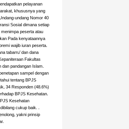
mendapatkan pelayanan
arakat, khususnya yang
n Undang-undang Nomor 40
ansi Sosial dimana setiap
g menimpa peserta atau
akan Pada kenyataannya
remi wajib iuran peserta.
na tabarru’ dan dana
 Kepaniteraan Fakultas
n dan pandangan Islam.
an penetapan sampel dengan
etahui tentang BPJS
aik, 34 Responden (48.6%)
terhadap BPJS Kesehatan.
 BPJS Kesehatan
bilang cukup baik. .
olong, yakni prinsip
r.