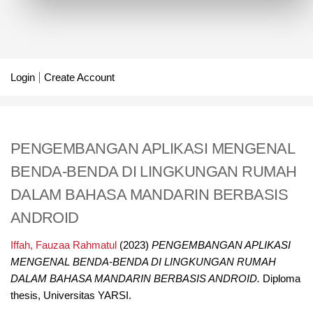
Login
Create Account
PENGEMBANGAN APLIKASI MENGENAL
BENDA-BENDA DI LINGKUNGAN RUMAH
DALAM BAHASA MANDARIN BERBASIS
ANDROID
Iffah, Fauzaa Rahmatul
(2023)
PENGEMBANGAN APLIKASI
MENGENAL BENDA-BENDA DI LINGKUNGAN RUMAH
DALAM BAHASA MANDARIN BERBASIS ANDROID.
Diploma
thesis, Universitas YARSI.