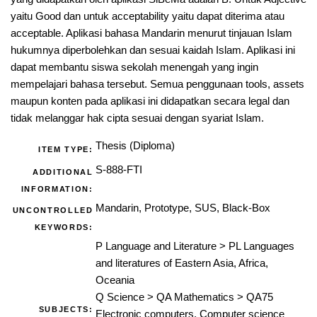
yaitu Good dan untuk acceptability yaitu dapat diterima atau
acceptable. Aplikasi bahasa Mandarin menurut tinjauan Islam
hukumnya diperbolehkan dan sesuai kaidah Islam. Aplikasi ini
dapat membantu siswa sekolah menengah yang ingin
mempelajari bahasa tersebut. Semua penggunaan tools, assets
maupun konten pada aplikasi ini didapatkan secara legal dan
tidak melanggar hak cipta sesuai dengan syariat Islam.
Thesis (Diploma)
ITEM TYPE:
S-888-FTI
ADDITIONAL
INFORMATION:
Mandarin, Prototype, SUS, Black-Box
UNCONTROLLED
KEYWORDS:
P Language and Literature
>
PL Languages
and literatures of Eastern Asia, Africa,
Oceania
Q Science
>
QA Mathematics
>
QA75
SUBJECTS:
Electronic computers. Computer science