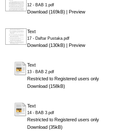
12 - BAB 1.pdf
Download (169kB)
|
Preview
Text
17 - Daftar Pustaka.pdf
Download (130kB)
|
Preview
Text
13 - BAB 2.pdf
Restricted to Registered users only
Download (158kB)
Text
14 - BAB 3.pdf
Restricted to Registered users only
Download (35kB)