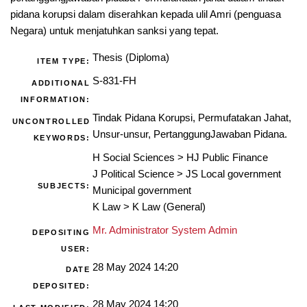
pidana korupsi dalam diserahkan kepada ulil Amri (penguasa
Negara) untuk menjatuhkan sanksi yang tepat.
Thesis (Diploma)
ITEM TYPE:
S-831-FH
ADDITIONAL
INFORMATION:
Tindak Pidana Korupsi, Permufatakan Jahat,
UNCONTROLLED
Unsur-unsur, PertanggungJawaban Pidana.
KEYWORDS:
H Social Sciences
>
HJ Public Finance
J Political Science
>
JS Local government
SUBJECTS:
Municipal government
K Law
>
K Law (General)
Mr. Administrator System Admin
DEPOSITING
USER:
28 May 2024 14:20
DATE
DEPOSITED:
28 May 2024 14:20