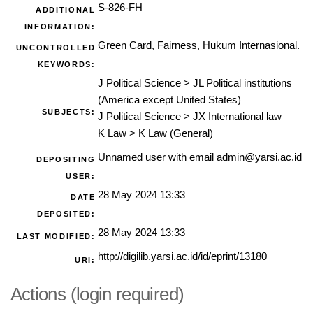
S-826-FH
ADDITIONAL
INFORMATION:
Green Card, Fairness, Hukum Internasional.
UNCONTROLLED
KEYWORDS:
J Political Science
>
JL Political institutions
(America except United States)
SUBJECTS:
J Political Science
>
JX International law
K Law
>
K Law (General)
Unnamed user with email
admin@yarsi.ac.id
DEPOSITING
USER:
28 May 2024 13:33
DATE
DEPOSITED:
28 May 2024 13:33
LAST MODIFIED:
http://digilib.yarsi.ac.id/id/eprint/13180
URI:
Actions (login required)