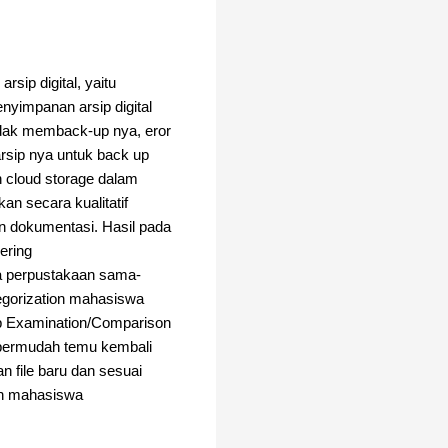
ip digital, yaitu
yimpanan arsip digital
tidak memback-up nya, eror
rsip nya untuk back up
n cloud storage dalam
kan secara kualitatif
n dokumentasi. Hasil pada
sering
wa perpustakaan sama-
egorization mahasiswa
ap Examination/Comparison
permudah temu kembali
n file baru dan sesuai
ion mahasiswa