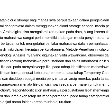
n cloud storage bagi mahasiswa perpustakaan dalam pengelolaan ars
 dan terbiasa dalam menggunakan cloud storage sebagai media pen
n. Arsip digital bisa mengalami kerusakan pada data, hilang karena 
a itu mahasiswa sangat perlu memiliki cadangan media penyimpanan a
ni bertujuan untuk mengetahui perilaku mahasiswa dalam pemanfaata
g dimiliki dalam kegiatan perkuliahannya. Metode Penelitian ini dilaku
nologi, Analisis nya yang digunakan yaitu wawancara, observasi da
initiation (action) mahasiswa perpustakaan dan sains informaasi lebih 
e dari pada menyalin/copy file, pada tahap identification mahasis
e dan format sesuai kebutuhan mereka, pada tahap Temporary Cat
age dan desktop sebagai media penyimpanan arsip mereka, pada tah
sama-sama menata file dan disimpan secara permanen untuk mem
ection/Creation/Modification mahasiswa perpustakaan lebih menyimpa
aru dan lama akan tetap disimpan/permanen, pada tahap categoritat
h abjad nama folder karena mudah di urutkan.