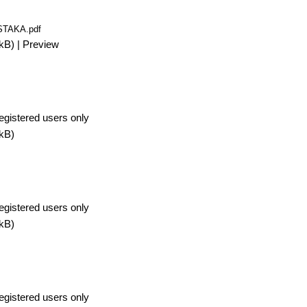
STAKA.pdf
kB)
|
Preview
egistered users only
kB)
egistered users only
kB)
egistered users only