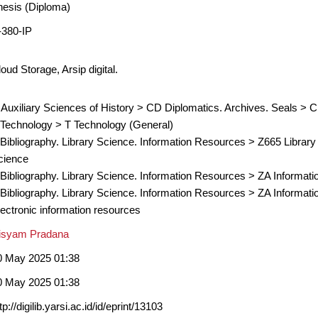
hesis (Diploma)
-380-IP
oud Storage, Arsip digital.
 Auxiliary Sciences of History
>
CD Diplomatics. Archives. Seals
>
C
 Technology
>
T Technology (General)
 Bibliography. Library Science. Information Resources
>
Z665 Library
cience
 Bibliography. Library Science. Information Resources
>
ZA Informati
 Bibliography. Library Science. Information Resources
>
ZA Informati
lectronic information resources
isyam Pradana
0 May 2025 01:38
0 May 2025 01:38
tp://digilib.yarsi.ac.id/id/eprint/13103