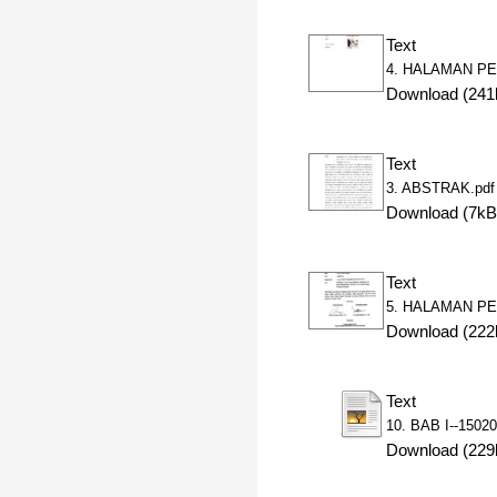
Text
4. HALAMAN PE
Download (241
Text
3. ABSTRAK.pdf
Download (7kB
Text
5. HALAMAN P
Download (222
Text
10. BAB I--1502
Download (229