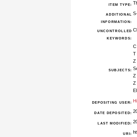
T
ITEM TYPE:
S
ADDITIONAL
INFORMATION:
Cl
UNCONTROLLED
KEYWORDS:
C
T
Z
S
SUBJECTS:
Z
Z
E
H
DEPOSITING USER:
2
DATE DEPOSITED:
2
LAST MODIFIED:
ht
URI: