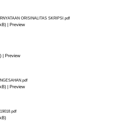
RNYATAAN ORISINALITAS SKRIPSI.pdf
kB)
|
Preview
)
|
Preview
ENGESAHAN.pdf
kB)
|
Preview
019018.pdf
kB)