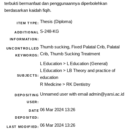
terbukti bermanfaat dan penggunaannya diperbolehkan
berdasarkan kaidah fiqih.
Thesis (Diploma)
ITEM TYPE:
S-248-KG
ADDITIONAL
INFORMATION:
Thumb sucking, Fixed Palatal Crib, Palatal
UNCONTROLLED
Crib, Thumb Sucking Treatment
KEYWORDS:
L Education
>
L Education (General)
L Education
>
LB Theory and practice of
SUBJECTS:
education
R Medicine
>
RK Dentistry
Unnamed user with email
admin@yarsi.ac.id
DEPOSITING
USER:
06 Mar 2024 13:26
DATE
DEPOSITED:
06 Mar 2024 13:26
LAST MODIFIED: