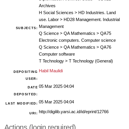
Archives
H Social Sciences
>
HD Industries. Land
use. Labor
>
HD28 Management. Industrial
Management
SUBJECTS:
Q Science
>
QA Mathematics
>
QA75
Electronic computers. Computer science
Q Science
>
QA Mathematics
>
QA76
Computer software
T Technology
>
T Technology (General)
Habil Maulidi
DEPOSITING
USER:
05 Mar 2025 04:04
DATE
DEPOSITED:
05 Mar 2025 04:04
LAST MODIFIED:
http://digilib.yarsi.ac.id/id/eprint/12766
URI:
Actions (login required)