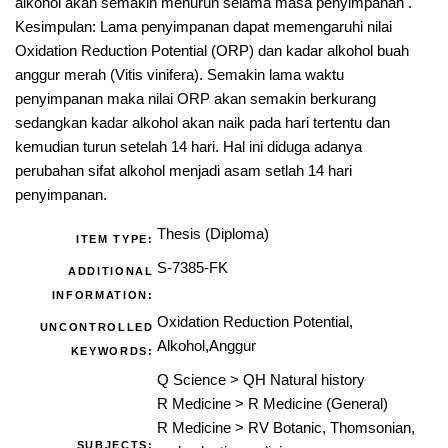
alkohol akan semakin menurun selama masa penyimpanan .
Kesimpulan: Lama penyimpanan dapat memengaruhi nilai
Oxidation Reduction Potential (ORP) dan kadar alkohol buah
anggur merah (Vitis vinifera). Semakin lama waktu
penyimpanan maka nilai ORP akan semakin berkurang
sedangkan kadar alkohol akan naik pada hari tertentu dan
kemudian turun setelah 14 hari. Hal ini diduga adanya
perubahan sifat alkohol menjadi asam setlah 14 hari
penyimpanan.
Thesis (Diploma)
ITEM TYPE:
S-7385-FK
ADDITIONAL
INFORMATION:
Oxidation Reduction Potential,
UNCONTROLLED
Alkohol,Anggur
KEYWORDS:
Q Science
>
QH Natural history
R Medicine
>
R Medicine (General)
R Medicine
>
RV Botanic, Thomsonian,
SUBJECTS: