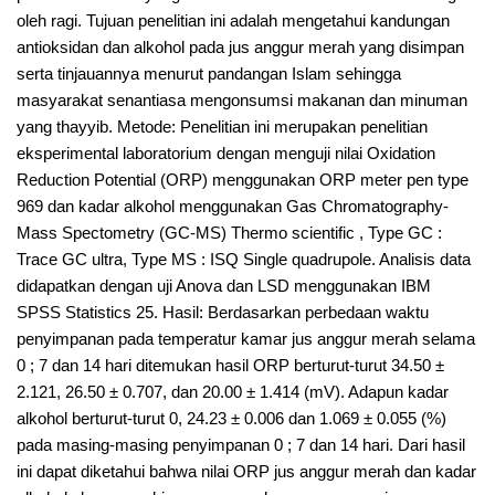
oleh ragi. Tujuan penelitian ini adalah mengetahui kandungan
antioksidan dan alkohol pada jus anggur merah yang disimpan
serta tinjauannya menurut pandangan Islam sehingga
masyarakat senantiasa mengonsumsi makanan dan minuman
yang thayyib. Metode: Penelitian ini merupakan penelitian
eksperimental laboratorium dengan menguji nilai Oxidation
Reduction Potential (ORP) menggunakan ORP meter pen type
969 dan kadar alkohol menggunakan Gas Chromatography-
Mass Spectometry (GC-MS) Thermo scientific , Type GC :
Trace GC ultra, Type MS : ISQ Single quadrupole. Analisis data
didapatkan dengan uji Anova dan LSD menggunakan IBM
SPSS Statistics 25. Hasil: Berdasarkan perbedaan waktu
penyimpanan pada temperatur kamar jus anggur merah selama
0 ; 7 dan 14 hari ditemukan hasil ORP berturut-turut 34.50 ±
2.121, 26.50 ± 0.707, dan 20.00 ± 1.414 (mV). Adapun kadar
alkohol berturut-turut 0, 24.23 ± 0.006 dan 1.069 ± 0.055 (%)
pada masing-masing penyimpanan 0 ; 7 dan 14 hari. Dari hasil
ini dapat diketahui bahwa nilai ORP jus anggur merah dan kadar