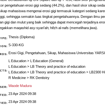
skor pengetahuan erosi gigi sedang (44.2%), dan hasil skor sikap se
sikap mahasiswa mengenai erosi gigi termasuk kategori sedang kar
inggi, sehingga semakin luas tingkat pengetahuannya. Dengan ilmu p
an gigi dan mulut yang baik sehingga dapat mencegah terjadinya erosi
gakkan maqashid asy-syari’ah; hifzh al-nafs (memelihara jiwa).
Thesis (Diploma)
TYPE:
S-330-KG
ION:
Erosi Gigi, Pengetahuan, Sikap, Mahasiswa Universitas YARSI
RDS:
L Education
>
L Education (General)
L Education
>
LB Theory and practice of education
CTS:
L Education
>
LB Theory and practice of education
>
LB2300 Hi
R Medicine
>
RK Dentistry
Waode Madura
USER:
23 Apr 2024 09:38
TED:
23 Apr 2024 09:38
FIED: