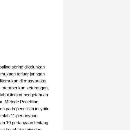
aling sering dikeluhkan
mukaan terluar jaringan
 ditemukan di masyarakat
at memberikan keterangan,
ahui tingkat pengetahuan
m. Metode Penelitian:
n pada penelitian ini yaitu
umlah 11 pertanyaan
dan 10 pertanyaan tentang
uan kesehatan gigi dan