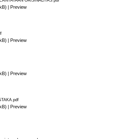
ERNYATAAN ORISINALITAS.pdf
kB)
|
Preview
f
kB)
|
Preview
kB)
|
Preview
STAKA.pdf
kB)
|
Preview