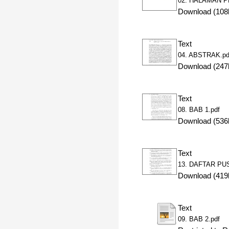
02. HALAMAN P
Download (108
Text
04. ABSTRAK.pd
Download (247
Text
08. BAB 1.pdf
Download (536
Text
13. DAFTAR PU
Download (419
Text
09. BAB 2.pdf