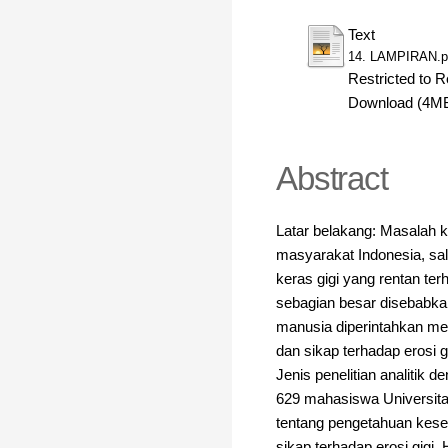
Text
14. LAMPIRAN.p
Restricted to R
Download (4M
Abstract
Latar belakang: Masalah k
masyarakat Indonesia, sal
keras gigi yang rentan t
sebagian besar disebabka
manusia diperintahkan me
dan sikap terhadap erosi g
Jenis penelitian analitik 
629 mahasiswa Universita
tentang pengetahuan keseh
sikap terhadap erosi gigi.