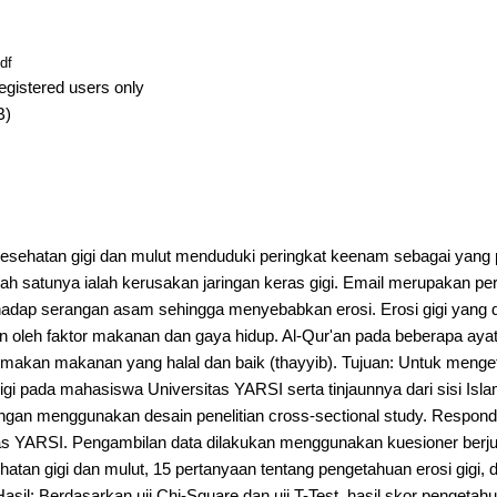
df
egistered users only
B)
esehatan gigi dan mulut menduduki peringkat keenam sebagai yang p
ah satunya ialah kerusakan jaringan keras gigi. Email merupakan per
erhadap serangan asam sehingga menyebabkan erosi. Erosi gigi yang
n oleh faktor makanan dan gaya hidup. Al-Qur'an pada beberapa ay
makan makanan yang halal dan baik (thayyib). Tujuan: Untuk menget
igi pada mahasiswa Universitas YARSI serta tinjaunnya dari sisi Isla
dengan menggunakan desain penelitian cross-sectional study. Responde
s YARSI. Pengambilan data dilakukan menggunakan kuesioner berj
atan gigi dan mulut, 15 pertanyaan tentang pengetahuan erosi gigi, 
 Hasil: Berdasarkan uji Chi-Square dan uji T-Test, hasil skor pengetah