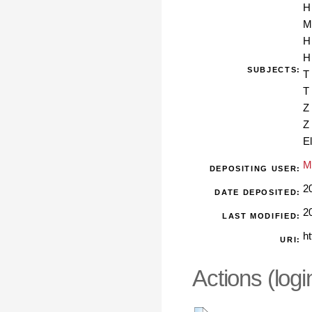
H
M
H
H
SUBJECTS:
T
T
Z
Z
E
M
DEPOSITING USER:
2
DATE DEPOSITED:
2
LAST MODIFIED:
ht
URI:
Actions (logi