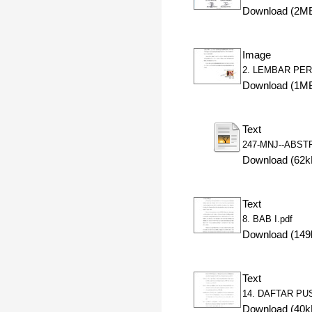
Download (2M
Image
2. LEMBAR PE
Download (1M
Text
247-MNJ--ABST
Download (62k
Text
8. BAB I.pdf
Download (149
Text
14. DAFTAR PU
Download (40k