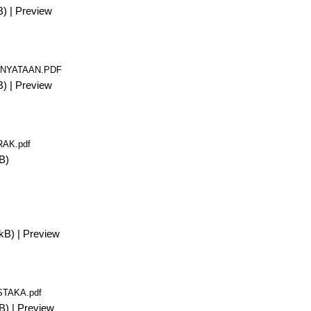
B)
|
Preview
RNYATAAN.PDF
B)
|
Preview
RAK.pdf
B)
kB)
|
Preview
STAKA.pdf
B)
|
Preview