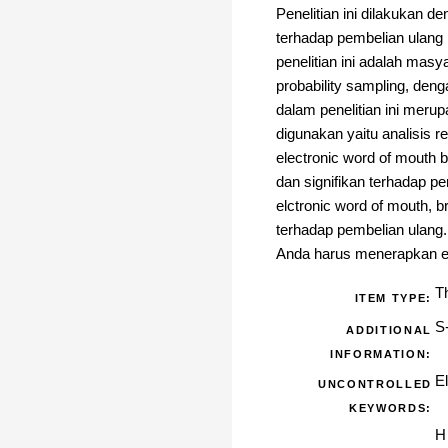
Penelitian ini dilakukan d
terhadap pembelian ulang 
penelitian ini adalah ma
probability sampling, den
dalam penelitian ini meru
digunakan yaitu analisis re
electronic word of mouth b
dan signifikan terhadap pe
elctronic word of mouth, 
terhadap pembelian ulang.
Anda harus menerapkan et
T
ITEM TYPE:
S
ADDITIONAL
INFORMATION:
E
UNCONTROLLED
KEYWORDS:
H