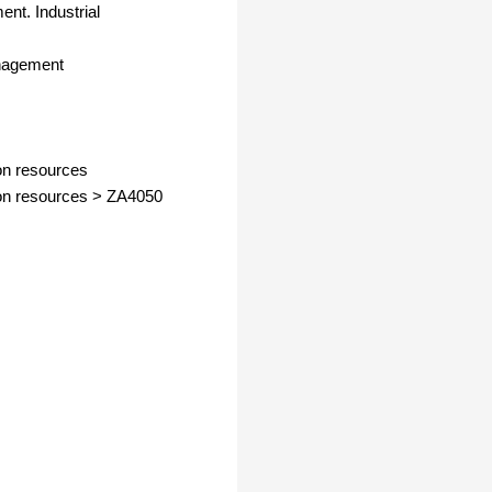
t. Industrial
nagement
on resources
on resources
>
ZA4050