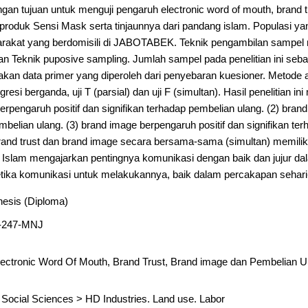
engan tujuan untuk menguji pengaruh electronic word of mouth, brand 
produk Sensi Mask serta tinjaunnya dari pandang islam. Populasi y
syarakat yang berdomisili di JABOTABEK. Teknik pengambilan samp
gan Teknik puposive sampling. Jumlah sampel pada penelitian ini se
pakan data primer yang diperoleh dari penyebaran kuesioner. Metode a
gresi berganda, uji T (parsial) dan uji F (simultan). Hasil penelitian i
erpengaruh positif dan signifikan terhadap pembelian ulang. (2) brand
mbelian ulang. (3) brand image berpengaruh positif dan signifikan ter
brand trust dan brand image secara bersama-sama (simultan) memilik
 Islam mengajarkan pentingnya komunikasi dengan baik dan jujur dal
ika komunikasi untuk melakukannya, baik dalam percakapan sehari-
hesis (Diploma)
-247-MNJ
lectronic Word Of Mouth, Brand Trust, Brand image dan Pembelian 
 Social Sciences
>
HD Industries. Land use. Labor