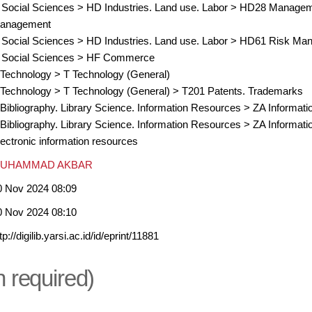
 Social Sciences
>
HD Industries. Land use. Labor
>
HD28 Managemen
anagement
 Social Sciences
>
HD Industries. Land use. Labor
>
HD61 Risk Ma
 Social Sciences
>
HF Commerce
 Technology
>
T Technology (General)
 Technology
>
T Technology (General)
>
T201 Patents. Trademarks
 Bibliography. Library Science. Information Resources
>
ZA Informati
 Bibliography. Library Science. Information Resources
>
ZA Informati
lectronic information resources
UHAMMAD AKBAR
0 Nov 2024 08:09
0 Nov 2024 08:10
tp://digilib.yarsi.ac.id/id/eprint/11881
n required)