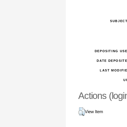
SUBJECT
DEPOSITING US
DATE DEPOSIT
LAST MODIFI
U
Actions (logi
View Item