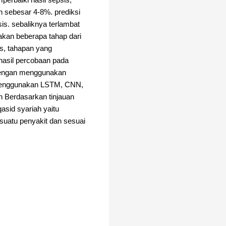
perbaiki hasil sepsis,
n sebesar 4-8%. prediksi
s. sebaliknya terlambat
akan beberapa tahap dari
s, tahapan yang
hasil percobaan pada
 dengan menggunakan
n menggunakan LSTM, CNN,
n Berdasarkan tinjauan
sid syariah yaitu
suatu penyakit dan sesuai