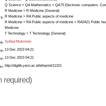
Q Science
>
QA Mathematics
>
QA75 Electronic computers. Co
R Medicine
>
R Medicine (General)
R Medicine
>
RA Public aspects of medicine
S:
R Medicine
>
RA Public aspects of medicine
>
RA0421 Public hea
Medicine
T Technology
>
T Technology (General)
Syifaul Mukminin
ER:
13 Dec 2023 04:21
ED:
13 Dec 2023 04:21
ED:
http://digilib.yarsi.ac.id/id/eprint/11321
RI:
n required)