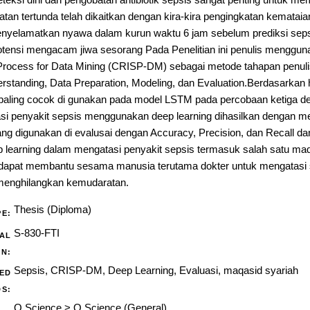
eksi dini dan pengobatan antibiotik sepsis sangat penting untuk mem
tan tertunda telah dikaitkan dengan kira-kira pengingkatan kemataia
enyelamatkan nyawa dalam kurun waktu 6 jam sebelum prediksi sepsi
otensi mengacam jiwa sesorang Pada Penelitian ini penulis menggun
 Process for Data Mining (CRISP-DM) sebagai metode tahapan penuli
rstanding, Data Preparation, Modeling, dan Evaluation.Berdasarkan 
ang paling cocok di gunakan pada model LSTM pada percobaan ketiga
kasi penyakit sepsis menggunakan deep learning dihasilkan denga
g digunakan di evalusai dengan Accuracy, Precision, dan Recall da
learning dalam mengatasi penyakit sepsis termasuk salah satu maqa
i dapat membantu sesama manusia terutama dokter untuk mengatasi 
 menghilangkan kemudaratan.
Thesis (Diploma)
PE:
S-830-FTI
AL
ON:
Sepsis, CRISP-DM, Deep Learning, Evaluasi, maqasid syariah
ED
S:
Q Science
>
Q Science (General)