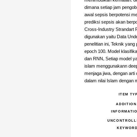
menimbulkan kematian. det
dimana setiap jam pengoba
awal sepsis berpotensi m
prediksi sepsis akan berp
Cross-Industry Strandart
digunakan yaitu Data Unde
penelitian ini, Teknik y
epoch 100. Model klasifi
dan RNN, Setiap model yan
islam menggunakann deep 
menjaga jiwa, dengan art
dalam nilai Islam dengan
ITEM TY
ADDITION
INFORMATI
UNCONTROLL
KEYWORD