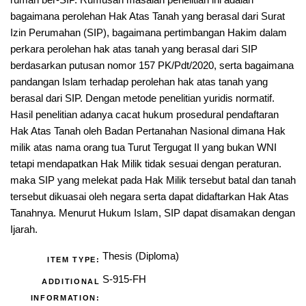
rumah ber-SIP. Rumusan masalah penelitian ini adalah
bagaimana perolehan Hak Atas Tanah yang berasal dari Surat
Izin Perumahan (SIP), bagaimana pertimbangan Hakim dalam
perkara perolehan hak atas tanah yang berasal dari SIP
berdasarkan putusan nomor 157 PK/Pdt/2020, serta bagaimana
pandangan Islam terhadap perolehan hak atas tanah yang
berasal dari SIP. Dengan metode penelitian yuridis normatif.
Hasil penelitian adanya cacat hukum prosedural pendaftaran
Hak Atas Tanah oleh Badan Pertanahan Nasional dimana Hak
milik atas nama orang tua Turut Tergugat II yang bukan WNI
tetapi mendapatkan Hak Milik tidak sesuai dengan peraturan.
maka SIP yang melekat pada Hak Milik tersebut batal dan tanah
tersebut dikuasai oleh negara serta dapat didaftarkan Hak Atas
Tanahnya. Menurut Hukum Islam, SIP dapat disamakan dengan
Ijarah.
Thesis (Diploma)
ITEM TYPE:
S-915-FH
ADDITIONAL
INFORMATION: