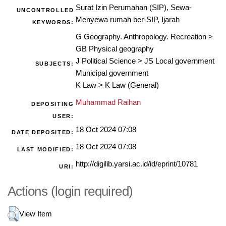
Surat Izin Perumahan (SIP), Sewa-
UNCONTROLLED
Menyewa rumah ber-SIP, Ijarah
KEYWORDS:
G Geography. Anthropology. Recreation
>
GB Physical geography
J Political Science
>
JS Local government
SUBJECTS:
Municipal government
K Law
>
K Law (General)
Muhammad Raihan
DEPOSITING
USER:
18 Oct 2024 07:08
DATE DEPOSITED:
18 Oct 2024 07:08
LAST MODIFIED:
http://digilib.yarsi.ac.id/id/eprint/10781
URI:
Actions (login required)
View Item