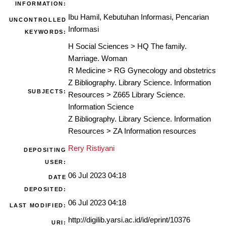
INFORMATION:
Ibu Hamil, Kebutuhan Informasi, Pencarian
UNCONTROLLED
Informasi
KEYWORDS:
H Social Sciences
>
HQ The family.
Marriage. Woman
R Medicine
>
RG Gynecology and obstetrics
Z Bibliography. Library Science. Information
SUBJECTS:
Resources
>
Z665 Library Science.
Information Science
Z Bibliography. Library Science. Information
Resources
>
ZA Information resources
Rery Ristiyani
DEPOSITING
USER:
06 Jul 2023 04:18
DATE
DEPOSITED:
06 Jul 2023 04:18
LAST MODIFIED:
http://digilib.yarsi.ac.id/id/eprint/10376
URI: