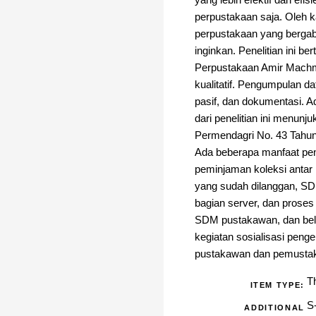
yang lebih efektif dan ef
perpustakaan saja. Oleh 
perpustakaan yang berga
inginkan. Penelitian ini 
Perpustakaan Amir Machm
kualitatif. Pengumpulan da
pasif, dan dokumentasi. 
dari penelitian ini menu
Permendagri No. 43 Tahun
Ada beberapa manfaat pe
peminjaman koleksi antar
yang sudah dilanggan, SD
bagian server, dan proses 
SDM pustakawan, dan belum
kegiatan sosialisasi pen
pustakawan dan pemustak
T
ITEM TYPE:
S
ADDITIONAL