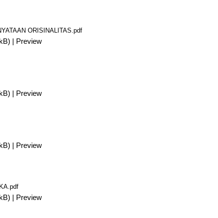
ATAAN ORISINALITAS.pdf
kB)
|
Preview
kB)
|
Preview
kB)
|
Preview
A.pdf
kB)
|
Preview