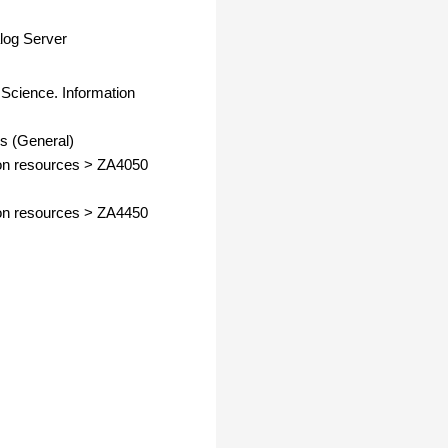
log Server
 Science. Information
es (General)
on resources
>
ZA4050
on resources
>
ZA4450