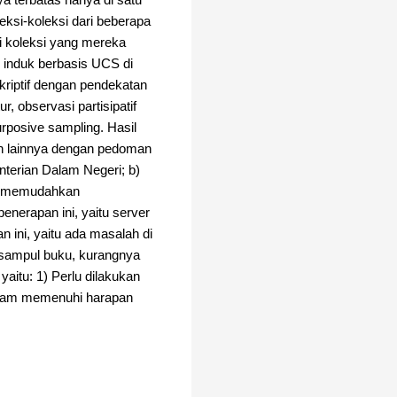
a terbatas hanya di satu
ksi-koleksi dari beberapa
 koleksi yang mereka
g induk berbasis UCS di
riptif dengan pendekatan
, observasi partisipatif
rposive sampling. Hasil
en lainnya dengan pedoman
terian Dalam Negeri; b)
i, memudahkan
nerapan ini, yaitu server
ini, yaitu ada masalah di
il sampul buku, kurangnya
aitu: 1) Perlu dilakukan
dalam memenuhi harapan