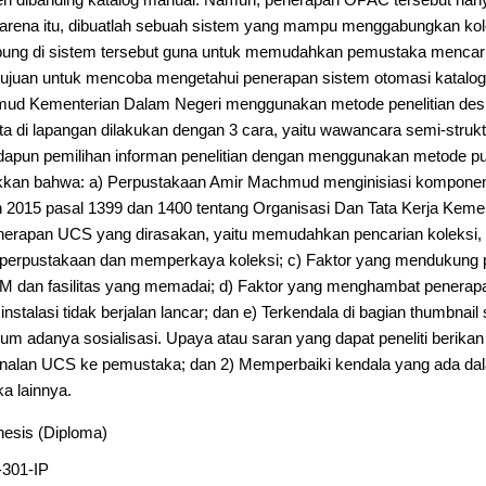
isien dibanding katalog manual. Namun, penerapan OPAC tersebut hany
karena itu, dibuatlah sebuah sistem yang mampu menggabungkan kole
bung di sistem tersebut guna untuk memudahkan pemustaka mencari
bertujuan untuk mencoba mengetahui penerapan sistem otomasi katalo
ud Kementerian Dalam Negeri menggunakan metode penelitian desk
ta di lapangan dilakukan dengan 3 cara, yaitu wawancara semi-struktur
Adapun pemilihan informan penelitian dengan menggunakan metode pu
njukkan bahwa: a) Perpustakaan Amir Machmud menginisiasi kompon
 2015 pasal 1399 dan 1400 tentang Organisasi Dan Tata Kerja Kemen
nerapan UCS yang dirasakan, yaitu memudahkan pencarian koleks
 perpustakaan dan memperkaya koleksi; c) Faktor yang mendukung pe
M dan fasilitas yang memadai; d) Faktor yang menghambat penerapan 
instalasi tidak berjalan lancar; dan e) Terkendala di bagian thumbna
 adanya sosialisasi. Upaya atau saran yang dapat peneliti berikan y
genalan UCS ke pemustaka; dan 2) Memperbaiki kendala yang ada 
a lainnya.
hesis (Diploma)
-301-IP