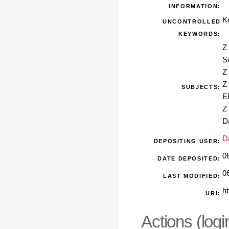
INFORMATION:
K
UNCONTROLLED
KEYWORDS:
Z
S
Z
Z
SUBJECTS:
E
Z
D
D
DEPOSITING USER:
0
DATE DEPOSITED:
0
LAST MODIFIED:
ht
URI:
Actions (logi