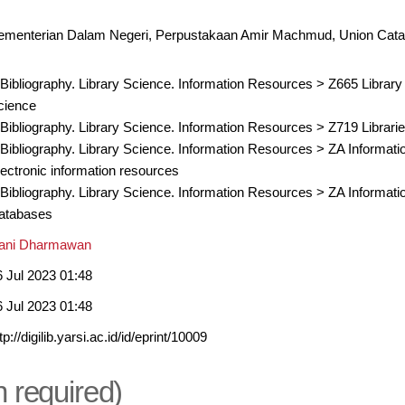
ementerian Dalam Negeri, Perpustakaan Amir Machmud, Union Cata
 Bibliography. Library Science. Information Resources
>
Z665 Library
cience
 Bibliography. Library Science. Information Resources
>
Z719 Librari
 Bibliography. Library Science. Information Resources
>
ZA Informati
lectronic information resources
 Bibliography. Library Science. Information Resources
>
ZA Informati
atabases
ani Dharmawan
6 Jul 2023 01:48
6 Jul 2023 01:48
tp://digilib.yarsi.ac.id/id/eprint/10009
n required)